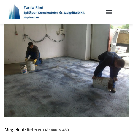
Megjelent:
Referenciák
640 × 480