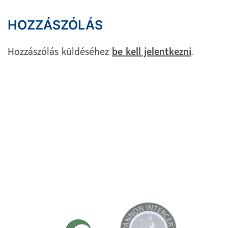
HOZZÁSZÓLÁS
Hozzászólás küldéséhez
be kell jelentkezni
.
Impresszum
Adatvédelem
Süti Szabályzat
Kapcsolat
TANÚSÍTVÁNYAINK