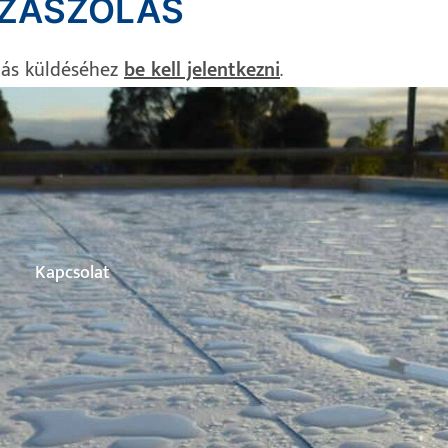
ZÁSZÓLÁS
lás küldéséhez
be kell jelentkezni
.
Kapcsolat