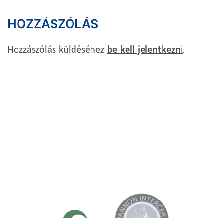
HOZZÁSZÓLÁS
Hozzászólás küldéséhez
be kell jelentkezni
.
Impresszum
Adatvédelem
Süti Szabályzat
Kapcsolat
TANÚSÍTVÁNYAINK