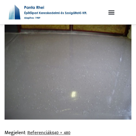
Megjelent:
Referenciák
640 × 480