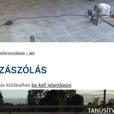
Referenciák
640 × 480
ZÁSZÓLÁS
lás küldéséhez
be kell jelentkezni
.
TANÚSÍT