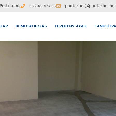
Pesti u. 36.
06-20/914-57-06
pantarhei@pantarhei.hu
ŐLAP
BEMUTATKOZÁS
TEVÉKENYSÉGEK
TANÚSÍTV