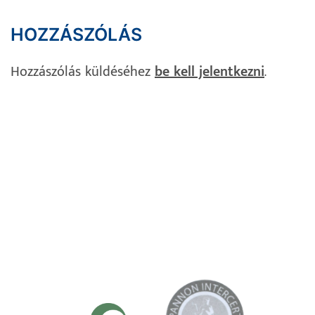
HOZZÁSZÓLÁS
Hozzászólás küldéséhez
be kell jelentkezni
.
Impresszum
Adatvédelem
Süti Szabályzat
Kapcsolat
TANÚSÍTVÁNYAINK