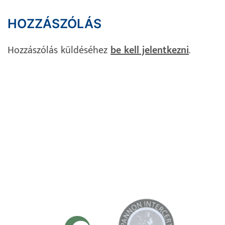
HOZZÁSZÓLÁS
Hozzászólás küldéséhez
be kell jelentkezni
.
Impresszum
Adatvédelem
Süti Szabályzat
Kapcsolat
TANÚSÍTVÁNYAINK