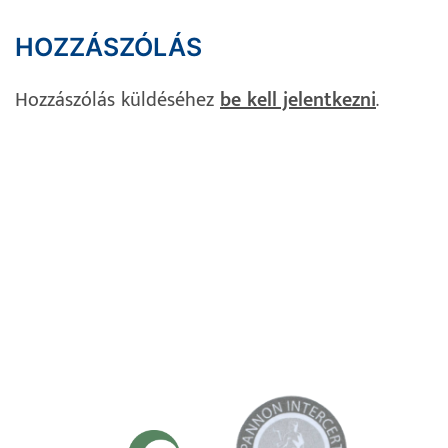
HOZZÁSZÓLÁS
Hozzászólás küldéséhez
be kell jelentkezni
.
Impresszum
Adatvédelem
Süti Szabályzat
Kapcsolat
TANÚSÍTVÁNYAINK