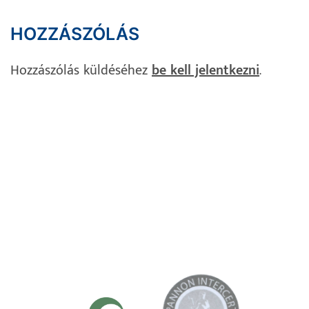
HOZZÁSZÓLÁS
Hozzászólás küldéséhez
be kell jelentkezni
.
Impresszum
Adatvédelem
Süti Szabályzat
Kapcsolat
TANÚSÍTVÁNYAINK