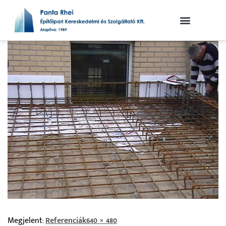
Megjelent:
Referenciák
640 × 480